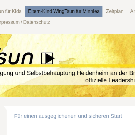
n für Kids
Eltern-Kind WingTsun für Minnies
Zeitplan
An
mpressum / Datenschutz
igung und Selbstbehauptung Heidenheim an der B
 Leadershipschule 
Für einen ausgeglichenen und sicheren Start