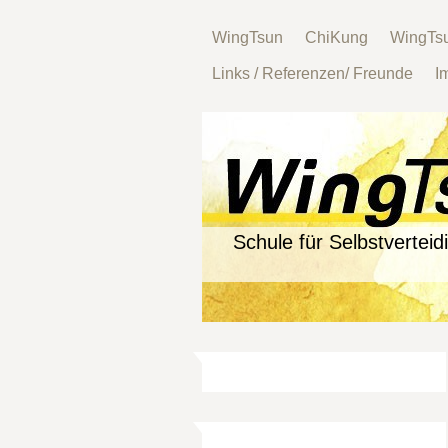
WingTsun
ChiKung
WingTsu
Links / Referenzen/ Freunde
I
Schule für Selbstverteid
offizielle